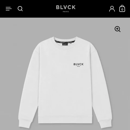
跳至內容
0
開啟選單
開啟搜尋
開啟