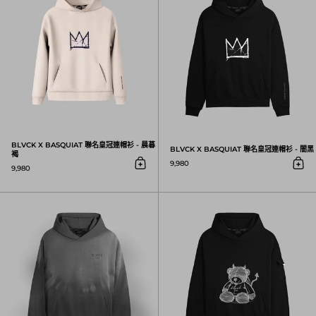
BLVCK X BASQUIAT 聯名皇冠連帽衫 - 晨暮
BLVCK X BASQUIAT 聯名皇冠連帽衫 - 闇黑
褐
9,980
9,980
放入購物車
放入
BLVCK 霧幻渲染連帽衫