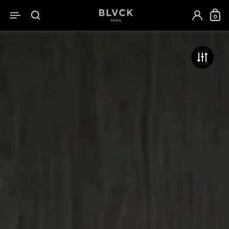
跳至內容
0
開啟選單
開啟搜尋
開啟