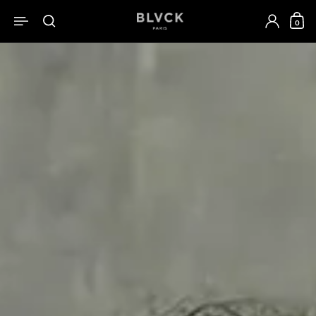
跳至內容
0
開啟選單
開啟搜尋
開啟