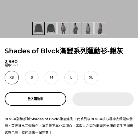
Shades of Blvck漸變系列運動衫-銀灰
2,980
選取SIZE
XS
S
M
L
XL
放入購物車
BLVCK副線系列‘Shades of Blvck'-漸變系列，此系列以BLVCK核心精神去做延伸發
想，首波推出三個顏色，讓定義不再非黑即白，黑與白之間的漸變因光譜而發生不同形
式與色調，歡迎您來一探究竟！