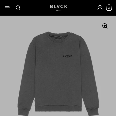
跳至內容
0
開啟選單
開啟搜尋
開啟