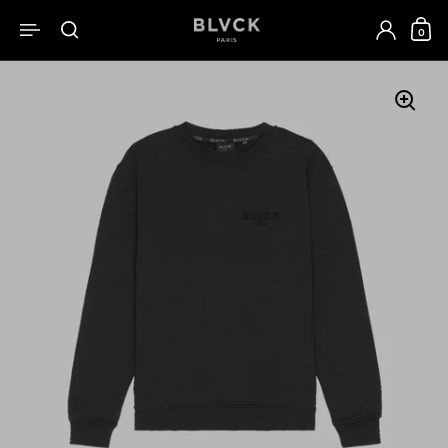
跳至內容
0
開啟選單
開啟搜尋
開啟