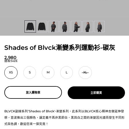
Shades of Blvck漸變系列運動衫-碳灰
2,980
選取SIZE
XS
S
M
L
XL
放入購物車
立即購買
BLVCK副線系列‘Shades of Blvck'-漸變系列，此系列以BLVCK核心精神去做延伸發
想，首波推出三個顏色，讓定義不再非黑即白，黑與白之間的漸變因光譜而發生不同形
式與色調，歡迎您來一探究竟！