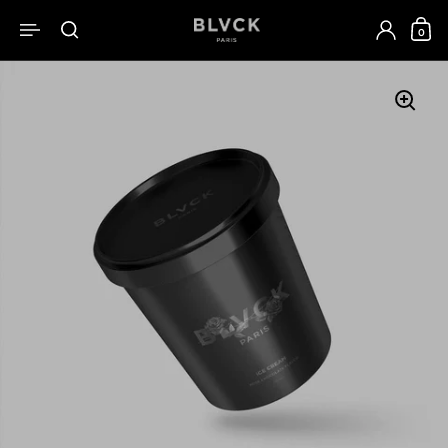
跳至內容
0
開啟選單
開啟搜尋
開啟