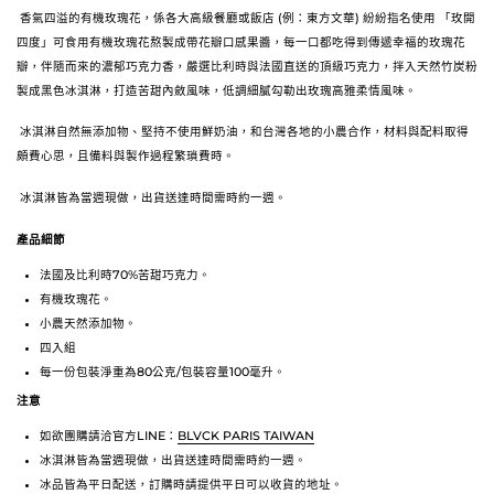
香氣四溢的有機玫瑰花，係各大高級餐廳或飯店
(
例：東方文華) 紛紛指名使用 「玫開
四度」可食用有機玫瑰花熬製成帶花瓣口感果醬，每一口都吃得到傳遞幸福的玫瑰花
瓣，伴隨而來的濃郁巧克力香，嚴選比利時與法國直送的頂級巧克力，拌入天然竹炭粉
製成黑色冰淇淋，打造苦甜內斂風味，低調細膩勾勒出玫瑰高雅柔情風味。
冰淇淋自然無添加物、堅持不使用鮮奶油，和台灣各地的小農合作，材料與配料取得
頗費心思，且備料與製作過程繁瑣費時。
冰淇淋皆為當週現做，出貨送達時間需時約一週。
產品細節
法國及比利時70%苦甜巧克力。
有機玫瑰花。
小農天然添加物。
四入組
每一份包裝淨重為80公克/包裝容量100毫升。
注意
如欲團購請洽官方LINE：
BLVCK PARIS TAIWAN
冰淇淋皆為當週現做，出貨送達時間需時約一週。
冰品皆為平日配送，訂購時請提供平日可以收貨的地址。