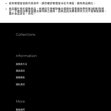
若有管理室協助代收貨件，請您確認管理室冰在冷凍區，避免商品融化。
商品屬於易於腐敗商品，依通訊交易解除權合理例外情事適用準則第2條第1款規
定，不適用消費者保護法第19條之適用。因商品因消費者保存方式不當導致腐敗，
基於食品安全，亦同。
Collections
Information
退換貨方法
運送資訊
服務條款
隱私資訊
More
聯絡我們