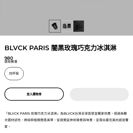
BLVCK PARIS 闇黑玫瑰巧克力冰淇淋
980
選取數量
四杯裝
放入購物車
「BLVCK PARIS 玫瑰巧克力冰淇淋」為BLVCK台灣全球首發並獨家供應。經過無數
次選材試吃，將純粹極簡闇黑美學，從視覺延伸到嗅覺與味覺，呈現出最完美的感官饗
宴。