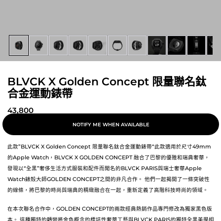
BLVCK X Golden Concept 限量聯名鈦
合金運動錶帶
43,800
NOTIFY ME WHEN AVAILABLE
此款”BLVCK X Golden Concept 限量聯名鈦合金運動錶帶“此款適用於尺寸49mm
的Apple Watch，BLVCK X GOLDEN CONCEPT 融合了巴黎的優雅和瑞典奢華，
發現以“全黑”奢侈生活方式服裝和配件而聞名的BLVCK PARIS與瑞士奢華Apple
Watch錶殼大師GOLDEN CONCEPT之間的非凡合作。 他們一起揭開了一條突破性
的線條，將巴黎的時尚與瑞典的精緻融合在一起，重新定義了高階科技時尚的領域。
在本次聯名合作中，GOLDEN CONCEPT的兩款經典熱銷作品專門修改為獨家黑色版
本。 這種獨特的轉變將金色概念的標誌性奢華工藝與BLVCK PARIS的獨特全黑美學相