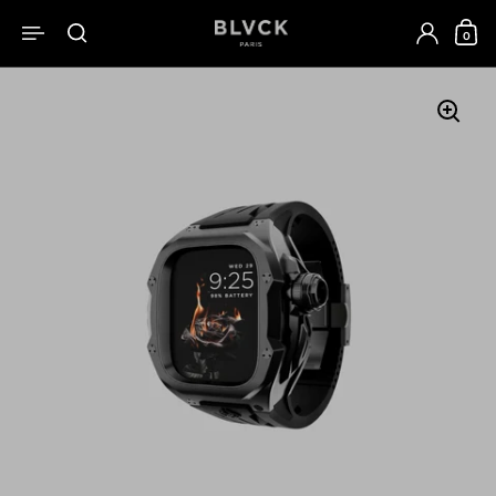
跳至內容
0
開啟選單
開啟搜尋
開啟