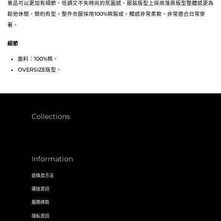
單品可以更加有細節，低調又不失時尚的氛圍感，服裝版型上採用落肩版型整體感更為
鬆弛休閒，簡約有型。整件衣服採用100%棉製成，觸感非常柔軟，非常適合日常穿
著。
細節
面料：100%棉。
OVERSIZE版型。
Collections
Information
退換貨方法
運送資訊
服務條款
隱私資訊