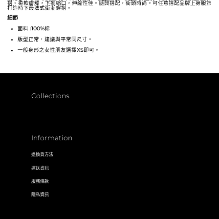
搭。
柔軟膚觸，下擺縮口，伸縮性佳。
隨興搭配，街頭時尚。
可任意搭配品牌上身服飾
打造時下最法式街潮穿搭
。
細節
面料 :100%棉
版型正常，建議與平常同尺寸。
一般身形之女性朋友選擇XS即可。
Collections
Information
退換貨方法
運送資訊
服務條款
隱私資訊