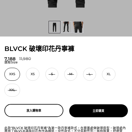
BLVCK 破壞印花丹寧褲
7,188
11,980
選取Size
XXS
XS
S
M
L
XL
XXL
放入購物車
立即購買
此款"BLVCK 破壞印花丹寧褲"為第一款丹寧褲款式，在膝蓋處做破壞造型，破壞處內
層用了BLVCK滿版印花布作為襯底，
中性款式。
不分年齡性別
。
無拘無束，
舒適穿