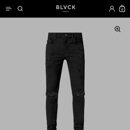
跳至內容
0
開啟選單
開啟搜尋
開啟