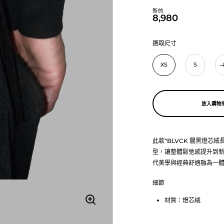
新的
8,980
選取尺寸
XS
S
放入購物
此款“BLVCK 闇黑燈芯
型，讓整體鬆弛感提升到
代美學與經典舒適融為一
細節
材質：燈芯絨