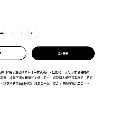
M
L
XL
車
立即購買
絨長褲“ 採用了燈芯絨面料作為材質設計，搭配時下流行的休閒闊腿褲
新高度，褲腳下擺有可調式抽繩，可自由調配個人想要褲型狀態，將現
體
。讓衣櫃的單品都可以輕鬆混合搭配，結合了時尚與實用二合一
。