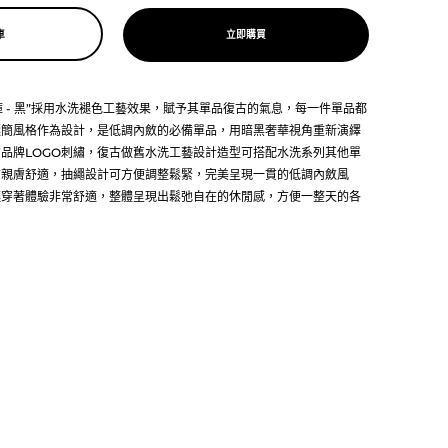
車
立即購買
短褲 - 黑”採用水洗褪色工藝效果，賦予其單品復古的氣息，每一件單品都
極簡風格作為設計，是低調內斂的必備單品，用暗黑奢華視角重新演繹
品牌LOGO刺繡，復古做舊水洗工藝設計造型可搭配水洗系列其他單
質親膚舒適，抽繩設計可方便調整鬆緊，完美呈現一貫的低調內斂風
讓穿著體驗非常舒適，整體呈現出鬆弛自在的休閒感，方便一整天的各