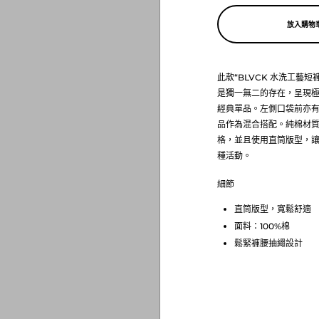
放入購物
此款“BLVCK 水洗工藝
是獨一無二的存在，呈現
經典單品。左側口袋前亦有
品作為混合搭配。純棉材
格，並且使用直筒版型，
種活動。
細節
直筒版型，寬鬆舒適
面料：100%棉
鬆緊褲腰抽繩設計