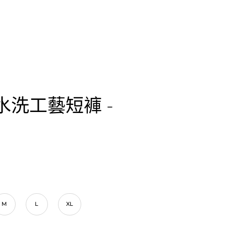
 水洗工藝短褲 -
M
L
XL